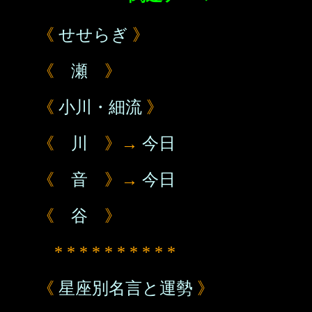
《
せせらぎ
》
《
瀬
》
《
小川・細流
》
《
川
》→
今日
《
音
》→
今日
《
谷
》
* * * * * * * * * *
《
星座別名言と運勢
》