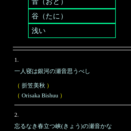
音（おと）
谷（たに）
浅い
1.
一人寝は銀河の瀬音思うべし
（
折笠美秋
）
（
Orisaka Bishuu
）
2.
忘るなき春立つ峡(きょう)の瀬音かな