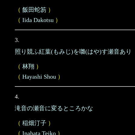
（
飯田蛇笏
）
（
Iida Dakotsu
）
3.
照り競ふ紅葉(もみじ)を囃(はや)す瀬音あり
（
林翔
）
（
Hayashi Shou
）
4.
滝音の瀬音に変るところかな
（
稲畑汀子
）
（
Inahata Teiko
）