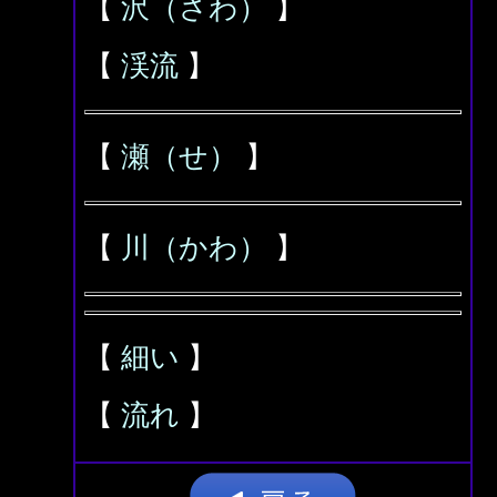
【
沢（さわ）
】
【
渓流
】
【
瀬（せ）
】
【
川（かわ）
】
【
細い
】
【
流れ
】