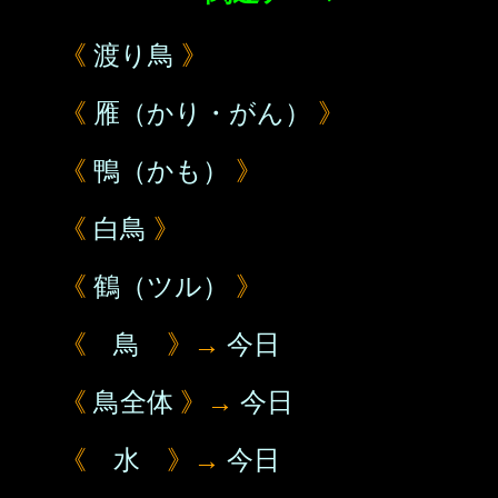
《
渡り鳥
》
《
雁（かり・がん）
》
《
鴨（かも）
》
《
白鳥
》
《
鶴（ツル）
》
《
鳥
》→
今日
《
鳥全体
》→
今日
《
水
》→
今日