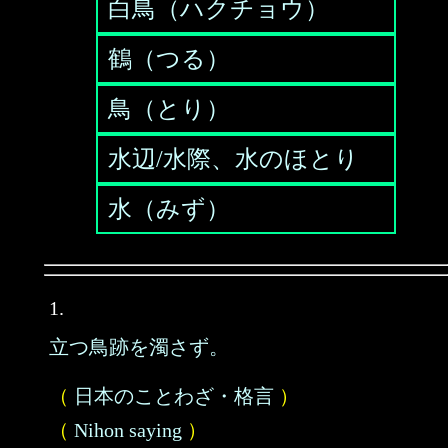
白鳥（ハクチョウ）
鶴（つる）
鳥（とり）
水辺/水際、水のほとり
水（みず）
1.
立つ鳥跡を濁さず。
（
日本のことわざ・格言
）
（
Nihon saying
）