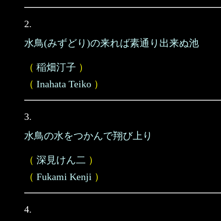
2.
水鳥(みずどり)の来れば素通り出来ぬ池
（
稲畑汀子
）
（
Inahata Teiko
）
3.
水鳥の水をつかんで翔び上り
（
深見けん二
）
（
Fukami Kenji
）
4.