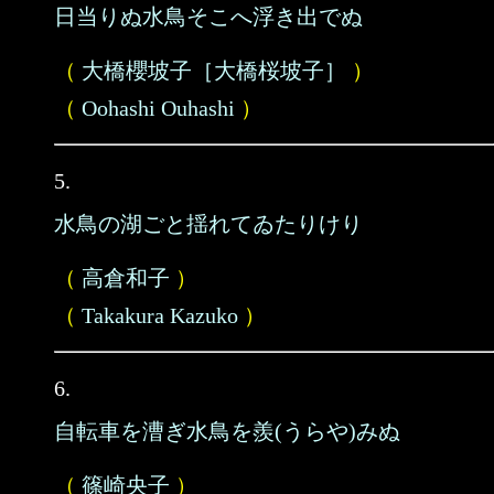
日当りぬ水鳥そこへ浮き出でぬ
（
大橋櫻坡子［大橋桜坡子］
）
（
Oohashi Ouhashi
）
5.
水鳥の湖ごと揺れてゐたりけり
（
高倉和子
）
（
Takakura Kazuko
）
6.
自転車を漕ぎ水鳥を羨(うらや)みぬ
（
篠崎央子
）