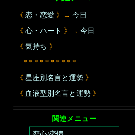
《
恋・恋愛
》→
今日
《
心・ハート
》→
今日
《
気持ち
》
* * * * * * * * * *
《
星座別名言と運勢
》
《
血液型別名言と運勢
》
関連メニュー
恋心/恋情