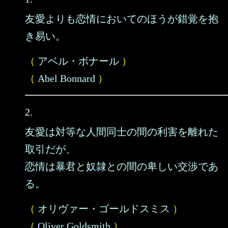
友愛よりも恋情においてのほうが錯覚を抱
き易い。
（
アベル・ボナール
）
（
Abel Bonnard
）
2.
友愛は対等な人間同士の間の利害を離れた
取引だが、
恋情は暴君と奴隷との間の卑しい交渉であ
る。
（
オリヴァー・ゴールドスミス
）
（
Oliver Goldsmith
）