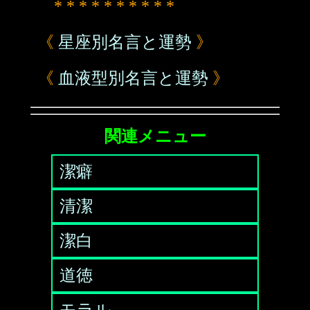
* * * * * * * * * *
《
星座別名言と運勢
》
《
血液型別名言と運勢
》
関連メニュー
潔癖
清潔
潔白
道徳