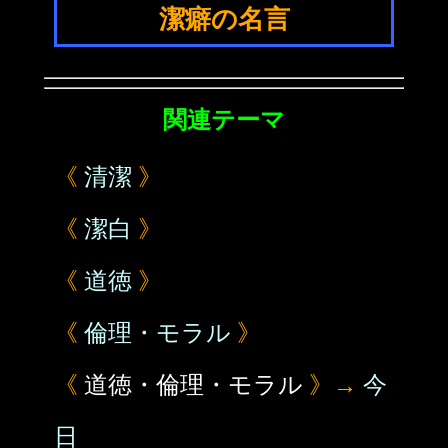
潔癖の名言
関連テーマ
《
清潔
》
《
潔白
》
《
道徳
》
《
倫理・モラル
》
《
道徳・倫理・モラル
》→
今
日