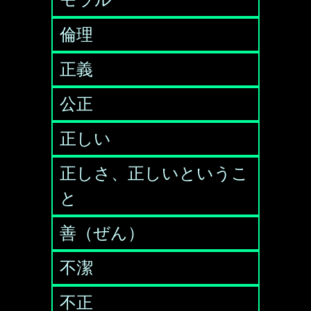
モラル
倫理
正義
公正
正しい
正しさ、正しいというこ
と
善（ぜん）
不潔
不正