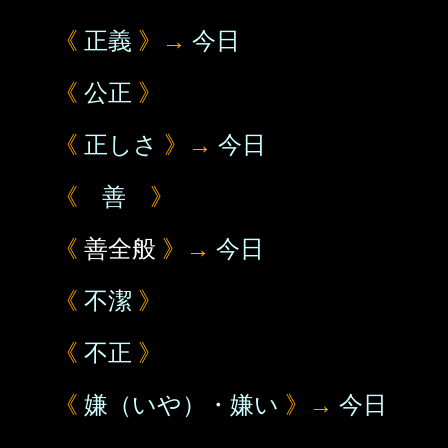
《
正義
》→
今日
《
公正
》
《
正しさ
》→
今日
《
善
》
《
善全般
》→
今日
《
不潔
》
《
不正
》
《
嫌（いや）・嫌い
》→
今日