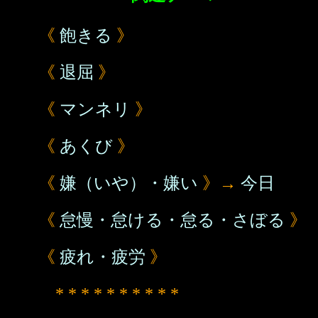
《
飽きる
》
《
退屈
》
《
マンネリ
》
《
あくび
》
《
嫌（いや）・嫌い
》→
今日
《
怠慢・怠ける・怠る・さぼる
》
《
疲れ・疲労
》
* * * * * * * * * *