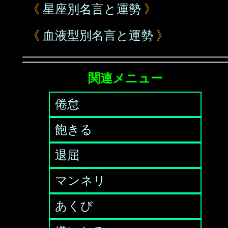
《
星座別名言と運勢
》
《
血液型別名言と運勢
》
関連メニュー
倦怠
飽きる
退屈
マンネリ
あくび