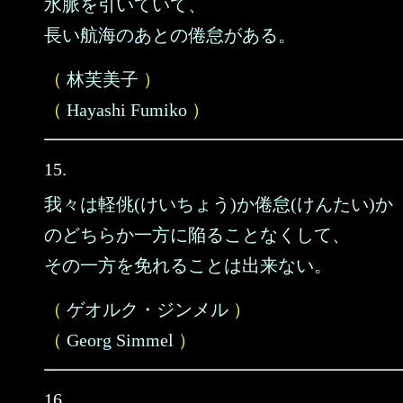
水脈を引いていて、
長い航海のあとの倦怠がある。
（
林芙美子
）
（
Hayashi Fumiko
）
15.
我々は軽佻(けいちょう)か倦怠(けんたい)か
のどちらか一方に陥ることなくして、
その一方を免れることは出来ない。
（
ゲオルク・ジンメル
）
（
Georg Simmel
）
16.