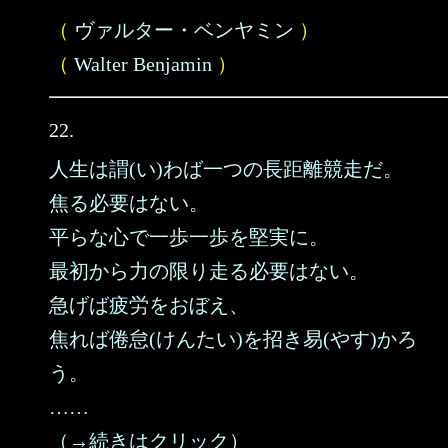
（
ヴァルター・ベンヤミン
）
（
Walter Benjamin
）
22.
人生は謂(い)わば一つの長距離競走だ。
焦る必要はない。
平らな心で一歩一歩を堅実に。
最初から力の限り走る必要はない。
急げば疲労をおぼえ、
焦れば倦怠(けんたい)を招き易(やす)かろ
う。
……
（→続きはクリック）