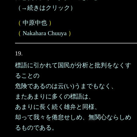
（→続きはクリック）
（
中原中也
）
（
Nakahara Chuuya
）
19.
標語に引かれて国民が分析と批判をなくす
ることの
危険であるのは云(い)うまでもなく、
またあまりに多くの標語は、
あまりに長く続く雄弁と同様、
却って我々を倦怠せしめ、無関心ならしめ
るものである。