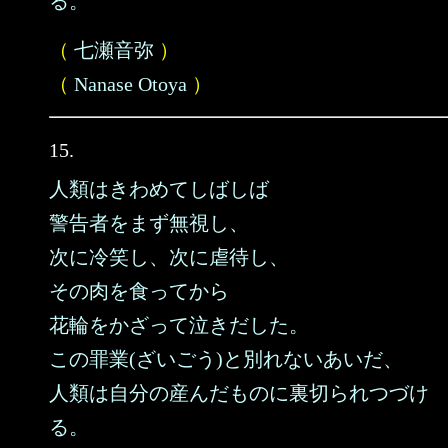
る。
（
七瀬音弥
）
（
Nanase Otoya
）
15.
人類はきわめてしばしば
警告者をまず無視し、
次に冷笑し、次に虐待し、
その肉を食ってから
花輪をかざって泣きだした。
この罪業(ざいごう)と別れないあいだ、
人類は自分の産んだものに裏切られつづけ
る。