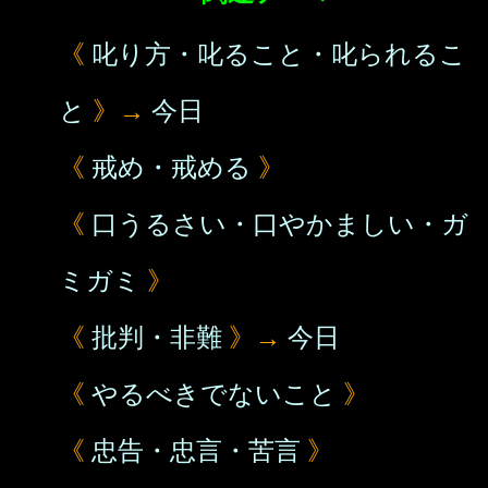
《
叱り方・叱ること・叱られるこ
と
》→
今日
《
戒め・戒める
》
《
口うるさい・口やかましい・ガ
ミガミ
》
《
批判・非難
》→
今日
《
やるべきでないこと
》
《
忠告・忠言・苦言
》