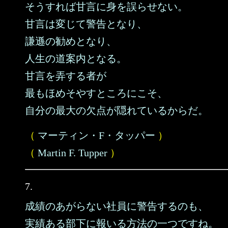
そうすれば甘言に身を誤らせない。
甘言は変じて警告となり、
謙遜の勧めとなり、
人生の道案内となる。
甘言を弄する者が
最もほめそやすところにこそ、
自分の最大の欠点が隠れているからだ。
（
マーティン・F・タッパー
）
（
Martin F. Tupper
）
7.
成績のあがらない社員に警告するのも、
実績ある部下に報いる方法の一つですね。