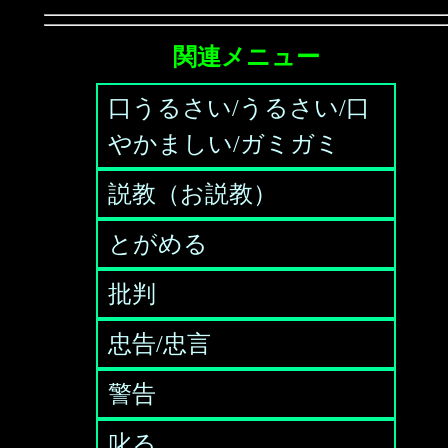
関連メニュー
口うるさい/うるさい/口
やかましい/ガミガミ
説教（お説教）
とがめる
批判
忠告/忠言
警告
叱る