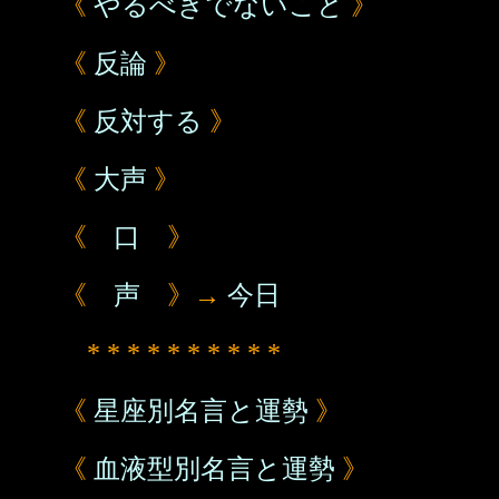
《
やるべきでないこと
》
《
反論
》
《
反対する
》
《
大声
》
《
口
》
《
声
》→
今日
* * * * * * * * * *
《
星座別名言と運勢
》
《
血液型別名言と運勢
》