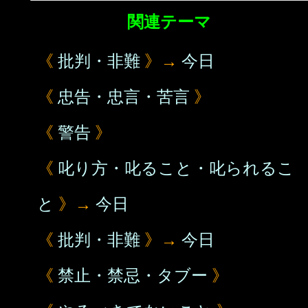
関連テーマ
《
批判・非難
》→
今日
《
忠告・忠言・苦言
》
《
警告
》
《
叱り方・叱ること・叱られるこ
と
》→
今日
《
批判・非難
》→
今日
《
禁止・禁忌・タブー
》