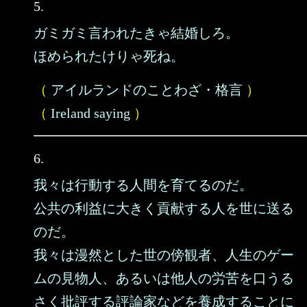
5.
ガミガミ言われたきゃ結婚しろ。
ほめられたけりゃ死ね。
（
アイルランドのことわざ・格言
）
（
Ireland saying
）
6.
我々は行動する人間を育てるのだ。
公共の利益に大きく貢献する人を世に送る
のだ。
我々は漫然とした世の傍観者、人生のゲー
ムの見物人、あるいは他人の労苦を口うる
さく批評する評論家などを養成することに