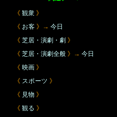
《
観衆
》
《
お客
》→
今日
《
芝居・演劇・劇
》
《
芝居・演劇全般
》→
今日
《
映画
》
《
スポーツ
》
《
見物
》
《
観る
》