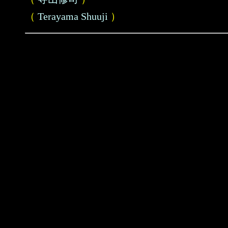
（
Terayama Shuuji
）