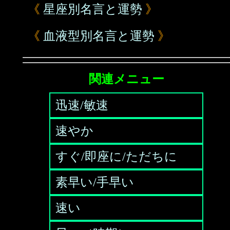
《
星座別名言と運勢
》
《
血液型別名言と運勢
》
関連メニュー
迅速/敏速
速やか
すぐ/即座に/ただちに
素早い/手早い
速い