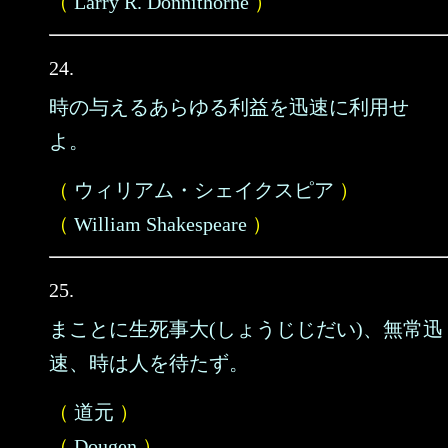
（
Larry R. Donnithorne
）
24.
時の与えるあらゆる利益を迅速に利用せ
よ。
（
ウィリアム・シェイクスピア
）
（
William Shakespeare
）
25.
まことに生死事大(しょうじじだい)、無常迅
速、時は人を待たず。
（
道元
）
（
Dougen
）