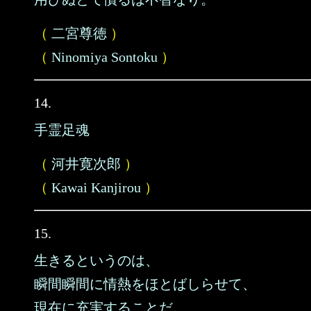
（
二宮尊徳
）
（
Ninomiya Sontoku
）
14.
手霊足魂
（
河井寛次郎
）
（
Kawai Kanjirou
）
15.
生きるというのは、
瞬間瞬間に情熱をほとばしらせて、
現在に充実することだ。