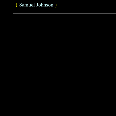
（
Samuel Johnson
）