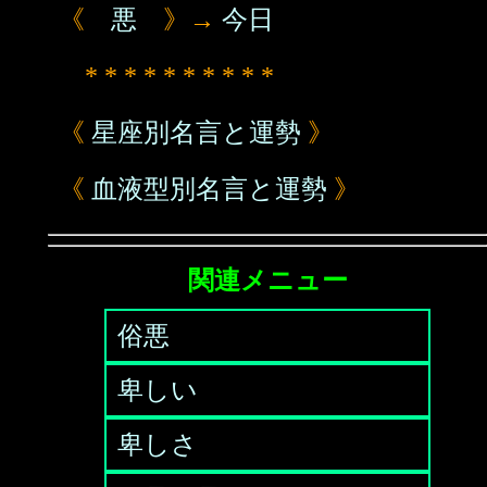
《
悪
》→
今日
* * * * * * * * * *
《
星座別名言と運勢
》
《
血液型別名言と運勢
》
関連メニュー
俗悪
卑しい
卑しさ