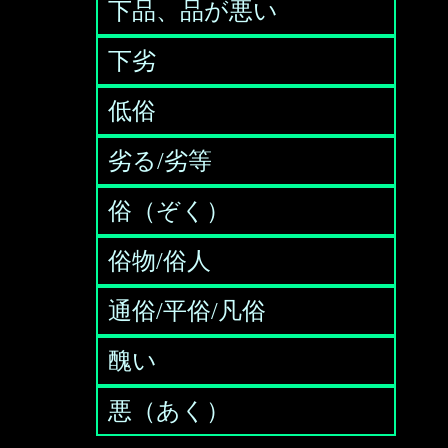
下品、品が悪い
下劣
低俗
劣る/劣等
俗（ぞく）
俗物/俗人
通俗/平俗/凡俗
醜い
悪（あく）