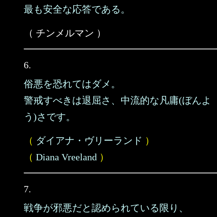
最も安全な応答である。
（ チンメルマン ）
6.
俗悪を恐れてはダメ。
警戒すべきは退屈さ、中流的な凡庸(ぼんよ
う)さです。
（
ダイアナ・ヴリーランド
）
（
Diana Vreeland
）
7.
戦争が邪悪だと認められている限り、