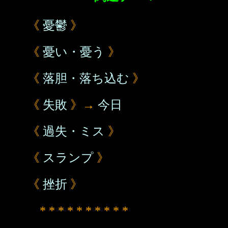
《
憂鬱
》
《
憂い・憂う
》
《
落胆・落ち込む
》
《
失敗
》→
今日
《
過失・ミス
》
《
スランプ
》
《
挫折
》
* * * * * * * * * *