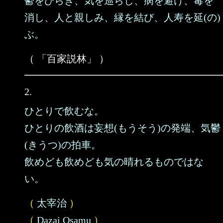
鬱をひらき、気を巡らし、病を避け、毒を
消し、人と親しみ、縁を結び、人寿を延(の)
ぶ。
（ 「百家説林」 ）
2.
ひとりで飲むな。
ひとりの飲酒は妄想(もうそう)の発端、気鬱
(きうつ)の拍車。
飲めども飲めども気の晴れるものではな
い。
（
太宰治
）
（
Dazai Osamu
）