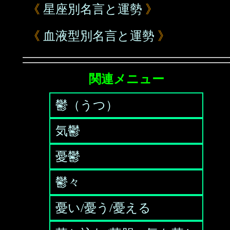
《
星座別名言と運勢
》
《
血液型別名言と運勢
》
関連メニュー
鬱（うつ）
気鬱
憂鬱
鬱々
憂い/憂う/憂える