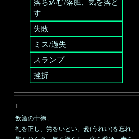
落ち込む/落胆、気を落と
す
失敗
ミス/過失
スランプ
挫折
1.
飲酒の十徳。
礼を正し、労をいとい、憂(うれい)を忘れ、