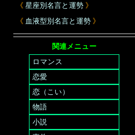
《
星座別名言と運勢
》
《
血液型別名言と運勢
》
関連メニュー
ロマンス
恋愛
恋（こい）
物語
小説