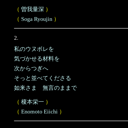
（
曽我量深
）
（
Soga Ryoujin
）
2.
私のウヌボレを
気づかせる材料を
次からつぎへ
そっと並べてくださる
如来さま 無言のままで
（
榎本栄一
）
（
Enomoto Eiichi
）