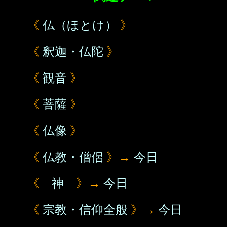
《
仏（ほとけ）
》
《
釈迦・仏陀
》
《
観音
》
《
菩薩
》
《
仏像
》
《
仏教・僧侶
》→
今日
《
神
》→
今日
《
宗教・信仰全般
》→
今日