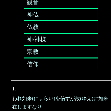
観音
神仏
仏教
神/神様
宗教
信仰
1.
われ如来(にょらい)を信ずが故(ゆえ)に如来
在しますなり