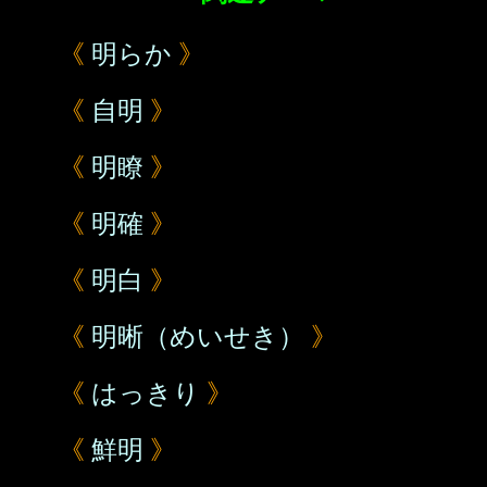
《
明らか
》
《
自明
》
《
明瞭
》
《
明確
》
《
明白
》
《
明晰（めいせき）
》
《
はっきり
》
《
鮮明
》