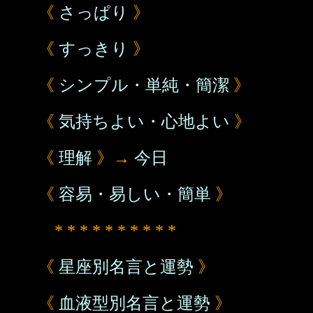
《
さっぱり
》
《
すっきり
》
《
シンプル・単純・簡潔
》
《
気持ちよい・心地よい
》
《
理解
》→
今日
《
容易・易しい・簡単
》
* * * * * * * * * *
《
星座別名言と運勢
》
《
血液型別名言と運勢
》