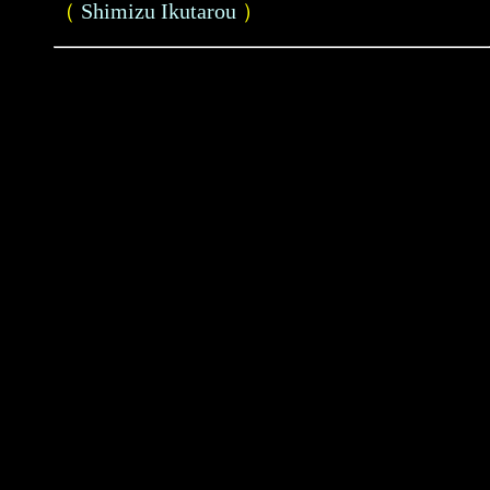
（
Shimizu Ikutarou
）