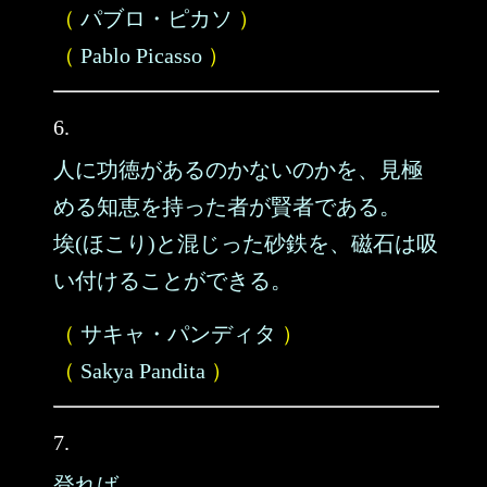
（
パブロ・ピカソ
）
（
Pablo Picasso
）
6.
人に功徳があるのかないのかを、見極
める知恵を持った者が賢者である。
埃(ほこり)と混じった砂鉄を、磁石は吸
い付けることができる。
（
サキャ・パンディタ
）
（
Sakya Pandita
）
7.
登れば