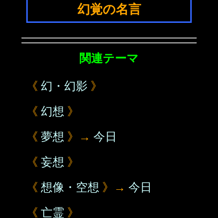
幻覚の名言
関連テーマ
《
幻・幻影
》
《
幻想
》
《
夢想
》→
今日
《
妄想
》
《
想像・空想
》→
今日
《
亡霊
》