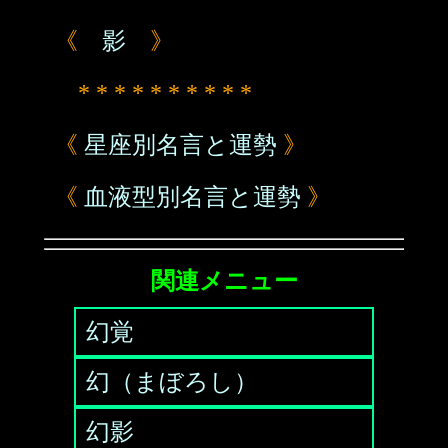
《
影
》
* * * * * * * * * *
《
星座別名言と運勢
》
《
血液型別名言と運勢
》
関連メニュー
幻覚
幻（まぼろし）
幻影