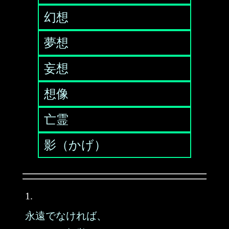
幻想
夢想
妄想
想像
亡霊
影（かげ）
1.
永遠でなければ、