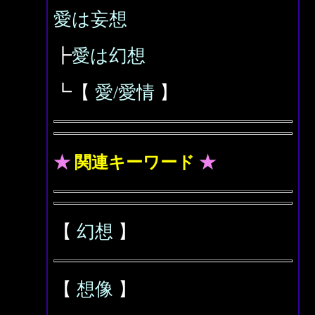
愛は妄想
┣
愛は幻想
┗【
愛/愛情
】
★
関連キーワード
★
【
幻想
】
【
想像
】