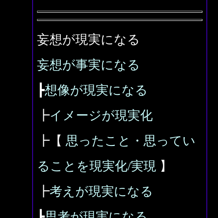
妄想が現実になる
妄想が事実になる
┣
想像が現実になる
┣
イメージが現実化
┣【
思ったこと・思ってい
ることを現実化/実現
】
┣
考えが現実になる
┣
思考が現実になる