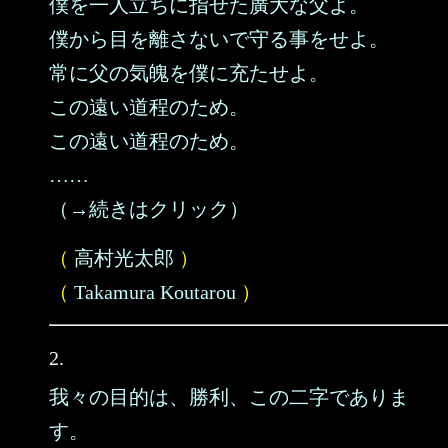
僕を一人立ちに指せた廣大な父よ。
僕から目を離さないで守る事をせよ。
常に父の気魄を僕に充たせよ。
この遠い道程のため。
この遠い道程のため。
……
（→続きはクリック）
（
高村光太郎
）
（
Takamura Koutarou
）
2.
我々の目的は、勝利、この二字でありま
す。