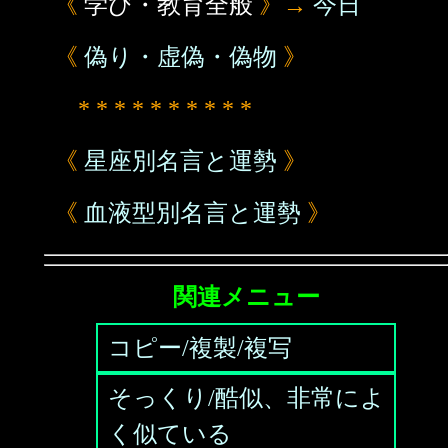
《
学び・教育全般
》→
今日
《
偽り・虚偽・偽物
》
* * * * * * * * * *
《
星座別名言と運勢
》
《
血液型別名言と運勢
》
関連メニュー
コピー/複製/複写
そっくり/酷似、非常によ
く似ている