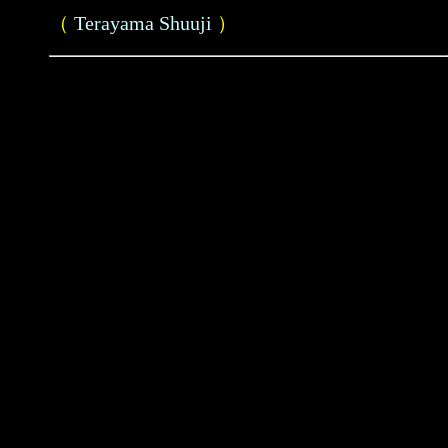
（
Terayama Shuuji
）