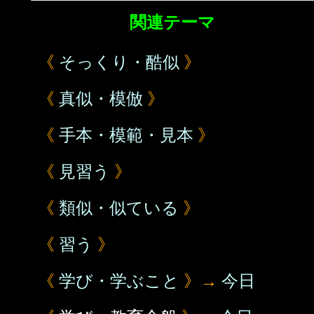
関連テーマ
《
そっくり・酷似
》
《
真似・模倣
》
《
手本・模範・見本
》
《
見習う
》
《
類似・似ている
》
《
習う
》
《
学び・学ぶこと
》→
今日