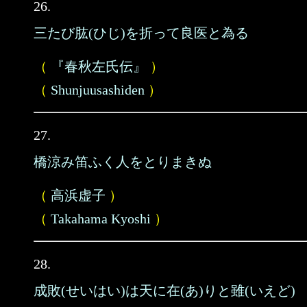
26.
三たび肱(ひじ)を折って良医と為る
（
『春秋左氏伝』
）
（
Shunjuusashiden
）
27.
橋涼み笛ふく人をとりまきぬ
（
高浜虚子
）
（
Takahama Kyoshi
）
28.
成敗(せいはい)は天に在(あ)りと雖(いえど)