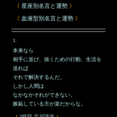
《
星座別名言と運勢
》
《
血液型別名言と運勢
》
1.
本来なら
相手に並び、抜くための行動、生活を
送れば
それで解決するんだ。
しかし人間は
なかなかそれができない。
嫉妬している方が楽だからな。
（
7代目 立川談志
）