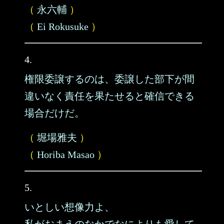
（
永六輔
）
（
Ei Rokusuke
）
4.
権限委譲するのは、委譲した部下が間
違いなく責任を果たせると確信できる
場合だけだ。
（
堀場雅夫
）
（
Horiba Masao
）
5.
いとしい想像力よ、