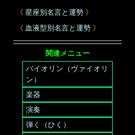
《
星座別名言と運勢
》
《
血液型別名言と運勢
》
関連メニュー
バイオリン（ヴァイオリ
ン）
楽器
演奏
弾く（ひく）