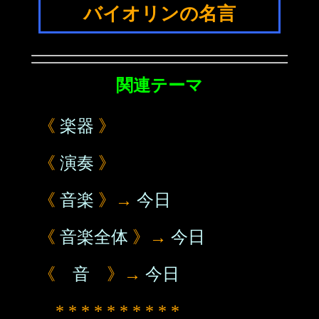
バイオリンの名言
関連テーマ
《
楽器
》
《
演奏
》
《
音楽
》→
今日
《
音楽全体
》→
今日
《
音
》→
今日
* * * * * * * * * *