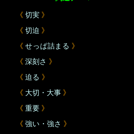
《
切実
》
《
切迫
》
《
せっぱ詰まる
》
《
深刻さ
》
《
迫る
》
《
大切・大事
》
《
重要
》
《
強い・強さ
》