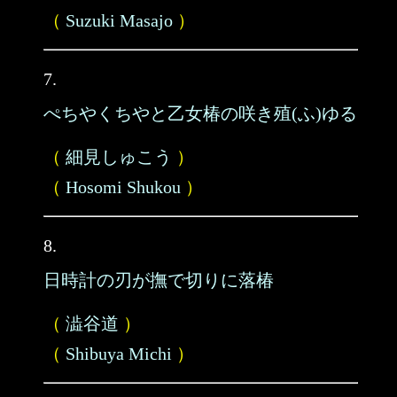
（
Suzuki Masajo
）
7.
ぺちやくちやと乙女椿の咲き殖(ふ)ゆる
（
細見しゅこう
）
（
Hosomi Shukou
）
8.
日時計の刃が撫で切りに落椿
（
澁谷道
）
（
Shibuya Michi
）