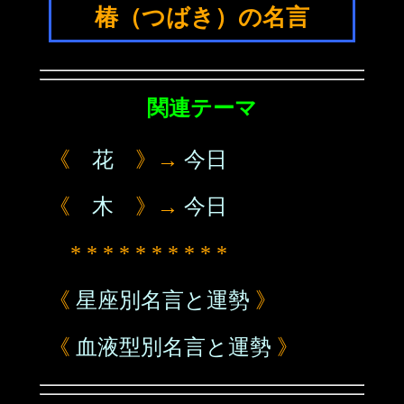
椿（つばき）の名言
関連テーマ
《
花
》→
今日
《
木
》→
今日
* * * * * * * * * *
《
星座別名言と運勢
》
《
血液型別名言と運勢
》