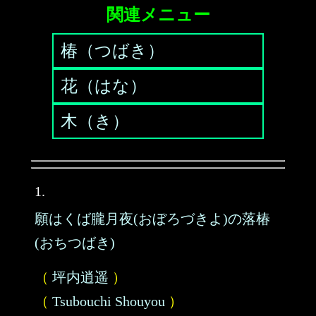
関連メニュー
椿（つばき）
花（はな）
木（き）
1.
願はくば朧月夜(おぼろづきよ)の落椿
(おちつばき)
（
坪内逍遥
）
（
Tsubouchi Shouyou
）