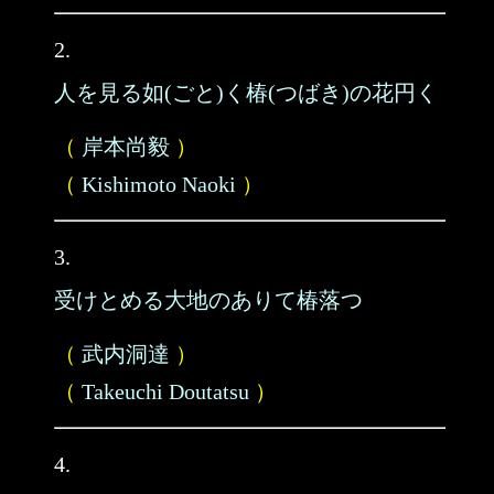
2.
人を見る如(ごと)く椿(つばき)の花円く
（
岸本尚毅
）
（
Kishimoto Naoki
）
3.
受けとめる大地のありて椿落つ
（
武内洞達
）
（
Takeuchi Doutatsu
）
4.