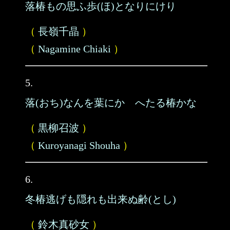
落椿もの思ふ歩(ほ)となりにけり
（
長嶺千晶
）
（
Nagamine Chiaki
）
5.
落(おち)なんを葉にかゝへたる椿かな
（
黒柳召波
）
（
Kuroyanagi Shouha
）
6.
冬椿逃げも隠れも出来ぬ齢(とし)
（
鈴木真砂女
）