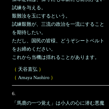
試練を与える。
艱難汝を玉にするという。
試練艱難が、三流の政治を一流にすること
を期待したい。
ただし、国民の皆様、どうぞシートベルト
をお締めください。
これから当機は揺れることがあります。
（
天谷直弘
）
（
Amaya Naohiro
）
6.
「馬鹿の一つ覚え」は小人の心に潜む悪魔