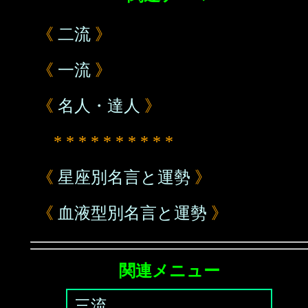
《
二流
》
《
一流
》
《
名人・達人
》
* * * * * * * * * *
《
星座別名言と運勢
》
《
血液型別名言と運勢
》
関連メニュー
三流