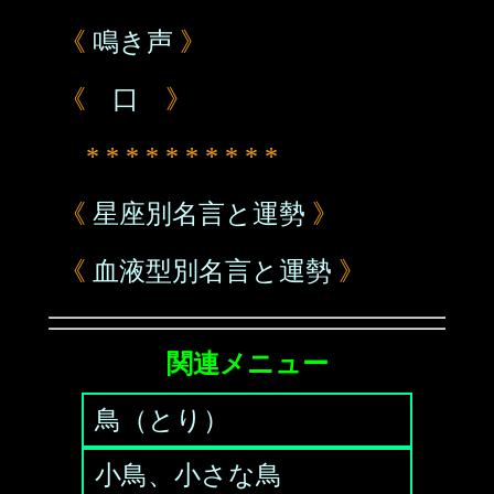
《
鳴き声
》
《
口
》
* * * * * * * * * *
《
星座別名言と運勢
》
《
血液型別名言と運勢
》
関連メニュー
鳥（とり）
小鳥、小さな鳥