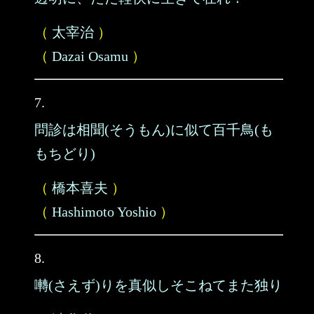
（
太宰治
）
（
Dazai Osamu
）
7.
問診は相聞(そうもん)に似て百千鳥(も
もちどり)
（
橋本喜夫
）
（
Hashimoto Yoshio
）
8.
囀(さえず)りを真似しそこねてまた独り