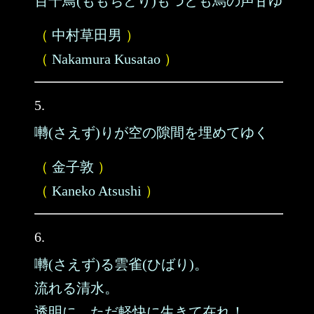
百千鳥(ももちどり)もつとも烏の声甘ゆ
（
中村草田男
）
（
Nakamura Kusatao
）
5.
囀(さえず)りが空の隙間を埋めてゆく
（
金子敦
）
（
Kaneko Atsushi
）
6.
囀(さえず)る雲雀(ひばり)。
流れる清水。
透明に、ただ軽快に生きて在れ！