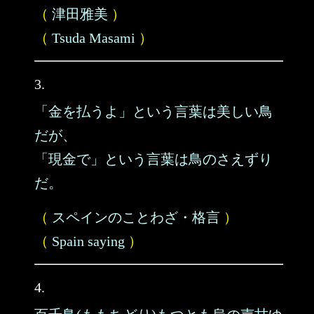
（
津田雅美
）
（
Tsuda Masami
）
3.
「金を払うよ」という言葉は美しい鳥
だが、
「現金で」という言葉は鳥のさえずり
だ。
（
スペインのことわざ・格言
）
（
Spain saying
）
4.