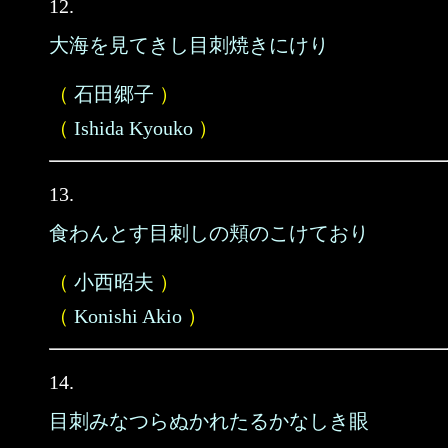
12.
大海を見てきし目刺焼きにけり
（
石田郷子
）
（
Ishida Kyouko
）
13.
食わんとす目刺しの頬のこけており
（
小西昭夫
）
（
Konishi Akio
）
14.
目刺みなつらぬかれたるかなしき眼