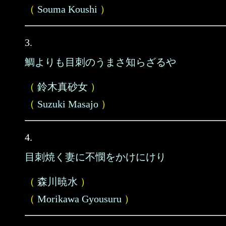
（
Souma Koushi
）
3.
鯛よりも目刺のうまさ知らざるや
（
鈴木真砂女
）
（
Suzuki Masajo
）
4.
目刺焼く妻に不憫をかけにけり
（
森川暁水
）
（
Morikawa Gyousuru
）