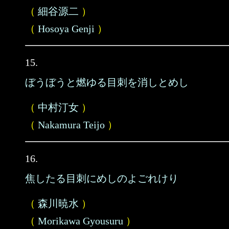
（
細谷源二
）
（
Hosoya Genji
）
15.
ぼうぼうと燃ゆる目刺を消しとめし
（
中村汀女
）
（
Nakamura Teijo
）
16.
焦したる目刺にめしのよごれけり
（
森川暁水
）
（
Morikawa Gyousuru
）