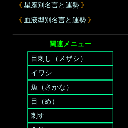
《
星座別名言と運勢
》
《
血液型別名言と運勢
》
関連メニュー
目刺し（メザシ）
イワシ
魚（さかな）
目（め）
刺す