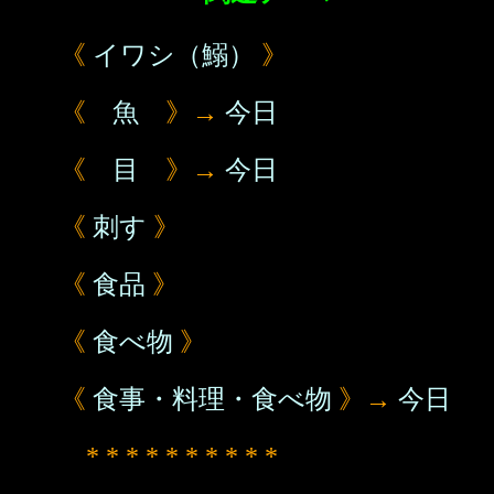
《
イワシ（鰯）
》
《
魚
》→
今日
《
目
》→
今日
《
刺す
》
《
食品
》
《
食べ物
》
《
食事・料理・食べ物
》→
今日
* * * * * * * * * *