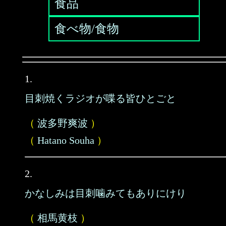
食品
食べ物/食物
1.
目刺焼くラジオが喋る皆ひとごと
（
波多野爽波
）
（
Hatano Souha
）
2.
かなしみは目刺噛みてもありにけり
（
相馬黄枝
）