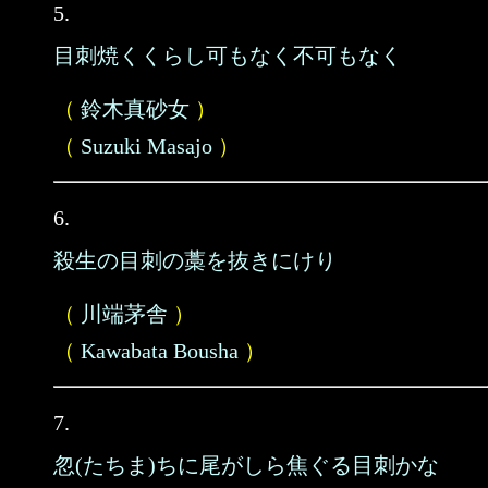
5.
目刺焼くくらし可もなく不可もなく
（
鈴木真砂女
）
（
Suzuki Masajo
）
6.
殺生の目刺の藁を抜きにけり
（
川端茅舎
）
（
Kawabata Bousha
）
7.
忽(たちま)ちに尾がしら焦ぐる目刺かな