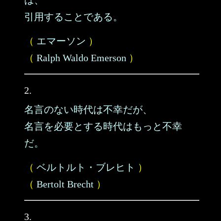
は、
引用することである。
（
エマーソン
）
（
Ralph Waldo Emerson
）
2.
名言のない時代は不幸だが、
名言を必要とする時代はもっと不幸
だ。
（
ベルトルト・ブレヒト
）
（
Bertolt Brecht
）
3.