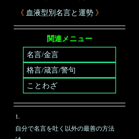
《
血液型別名言と運勢
》
関連メニュー
名言/金言
格言/箴言/警句
ことわざ
1.
自分で名言を吐く以外の最善の方法