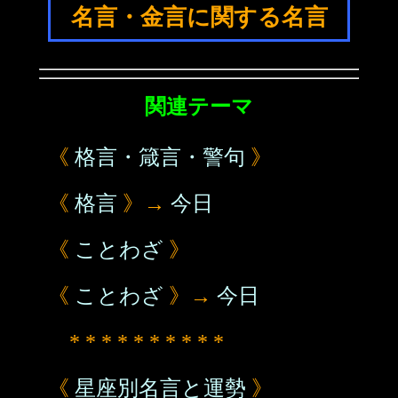
名言・金言に関する名言
関連テーマ
《
格言・箴言・警句
》
《
格言
》→
今日
《
ことわざ
》
《
ことわざ
》→
今日
* * * * * * * * * *
《
星座別名言と運勢
》