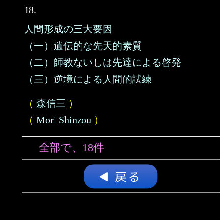
18.
人間形成の三大要因
（一）遺伝的な先天的素質
（二）師教ないしは先達による啓発
（三）逆境による人間的試練
（
森信三
）
（
Mori Shinzou
）
全部で、18件