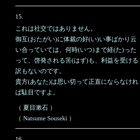
15.
これは社交ではありません。
御互(おたがい)に体裁の好(い)い事ばかり云
い合っていては、何時(いつ)まで経(た)った
って、啓発される筈(はず)も、利益を受ける
訳もないのです。
貴方(あなた)は思い切って正直にならなけれ
ば駄目ですよ。
（
夏目漱石
）
（
Natsume Souseki
）
16.