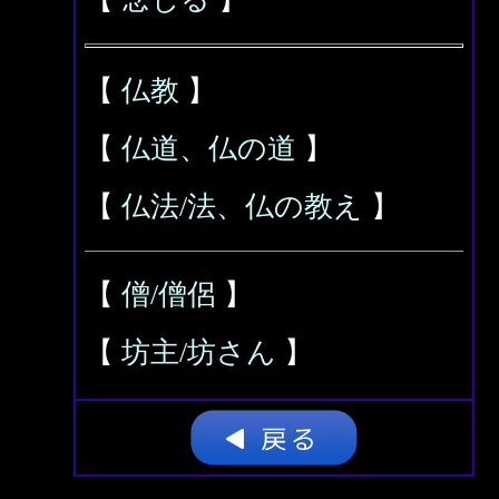
【
仏教
】
【
仏道、仏の道
】
【
仏法/法、仏の教え
】
【
僧/僧侶
】
【
坊主/坊さん
】