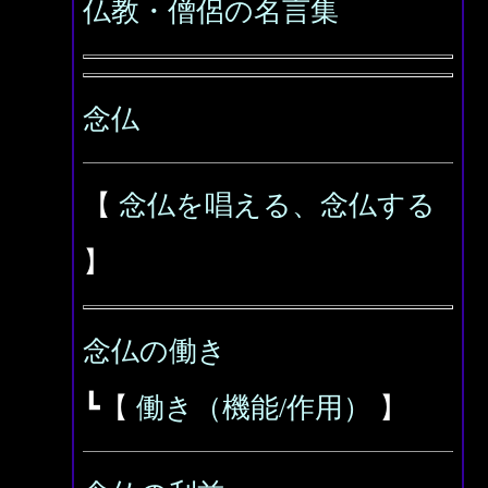
仏教・僧侶の名言集
念仏
【
念仏を唱える、念仏する
】
念仏の働き
┗【
働き（機能/作用）
】