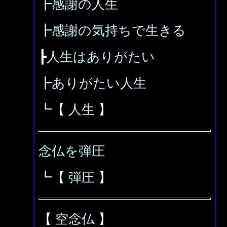
┣
感謝の人生
┣
感謝の気持ちで生きる
┣
人生はありがたい
┣
ありがたい人生
┗【
人生
】
念仏を弾圧
┗【
弾圧
】
【
空念仏
】