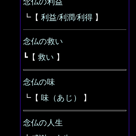
念仏の利益
┗【
利益/利潤/利得
】
念仏の救い
┗【
救い
】
念仏の味
┗【
味（あじ）
】
念仏の人生