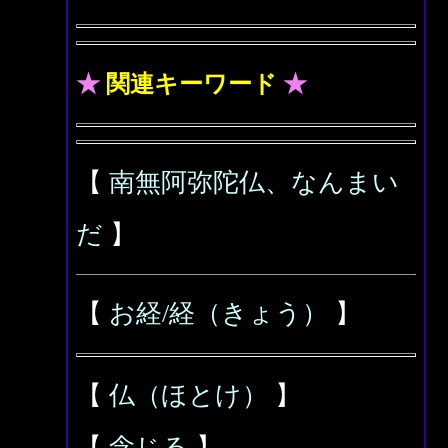
★
関連キーワード
★
【
南無阿弥陀仏、なんまい
だ
】
【
お経/経（きょう）
】
【
仏（ほとけ）
】
【
念じる
】