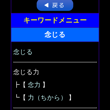
キーワードメニュー
念じる
念じる
念じる力
┣【
念力
】
┗【
力（ちから）
】