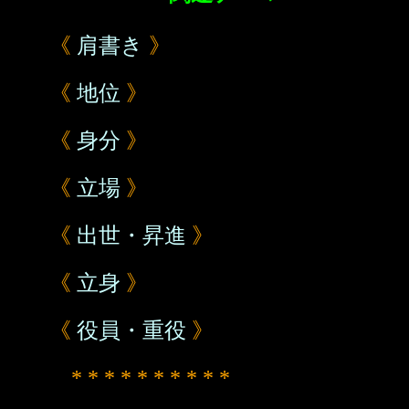
《
肩書き
》
《
地位
》
《
身分
》
《
立場
》
《
出世・昇進
》
《
立身
》
《
役員・重役
》
* * * * * * * * * *