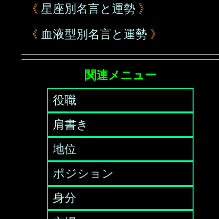
《
星座別名言と運勢
》
《
血液型別名言と運勢
》
関連メニュー
役職
肩書き
地位
ポジション
身分