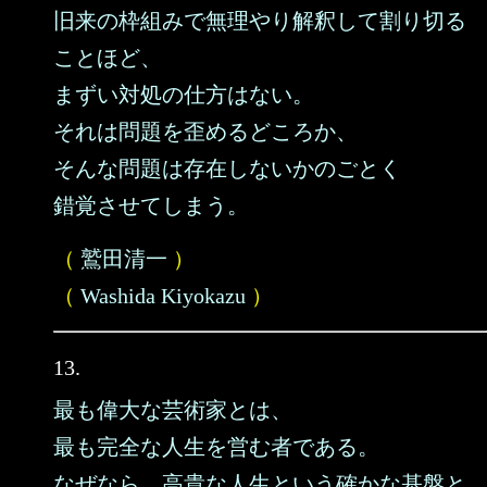
旧来の枠組みで無理やり解釈して割り切る
ことほど、
まずい対処の仕方はない。
それは問題を歪めるどころか、
そんな問題は存在しないかのごとく
錯覚させてしまう。
（
鷲田清一
）
（
Washida Kiyokazu
）
13.
最も偉大な芸術家とは、
最も完全な人生を営む者である。
なぜなら、高貴な人生という確かな基盤と