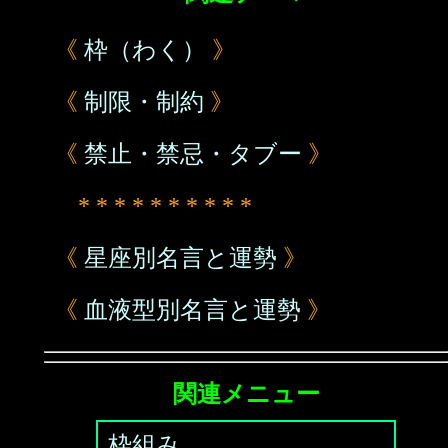
《
枠（わく）
》
《
制限・制約
》
《
禁止・禁忌・タブー
》
* * * * * * * * * *
《
星座別名言と運勢
》
《
血液型別名言と運勢
》
関連メニュー
枠組み