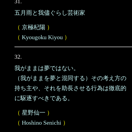
31.
五月雨と我儘ぐらし芸術家
（
京極杞陽
）
（
Kyougoku Kiyou
）
32.
我がままは夢ではない。
（我がままを夢と混同する）その考え方の
持ち主や、それを助長させる行為は徹底的
に駆逐すべきである。
（
星野仙一
）
（
Hoshino Senichi
）