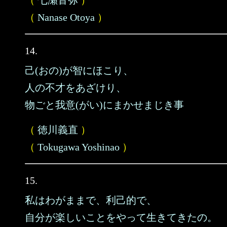
（
七瀬音弥
）
（
Nanase Otoya
）
14.
己(おの)が智にほこり、
人の不才をあざけり、
物ごと我意(がい)にまかせまじき事
（
徳川義直
）
（
Tokugawa Yoshinao
）
15.
私はわがままで、利己的で、
自分が楽しいことをやって生きてきたの。