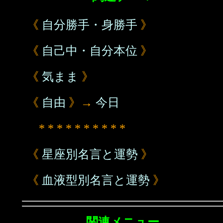
《
自分勝手・身勝手
》
《
自己中・自分本位
》
《
気まま
》
《
自由
》→
今日
* * * * * * * * * *
《
星座別名言と運勢
》
《
血液型別名言と運勢
》
関連メニュー