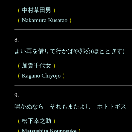
（
中村草田男
）
（
Nakamura Kusatao
）
8.
よい耳を借りて行かばや郭公(ほととぎす)
（
加賀千代女
）
（
Kagano Chiyojo
）
9.
鳴かぬなら それもまたよし ホトトギス
（
松下幸之助
）
（
Matsushita Kounosuke
）