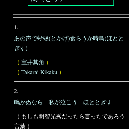
1.
あの声で蜥蜴(とかげ)食らうか時鳥(ほとと
ぎす)
（
宝井其角
）
（
Takarai Kikaku
）
2.
鳴かぬなら 私が泣こう ほととぎす
（ もしも明智光秀だったら言ったであろう
言葉 ）