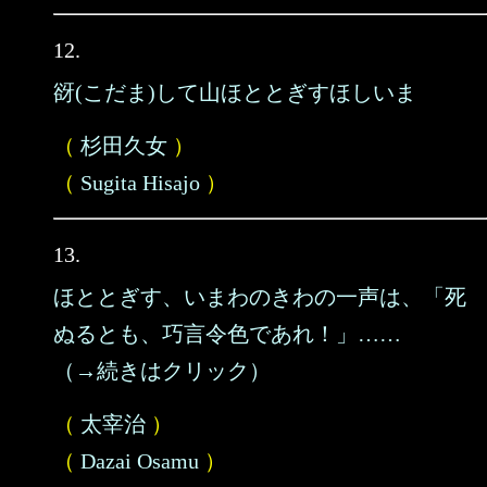
12.
谺(こだま)して山ほととぎすほしいまゝ
（
杉田久女
）
（
Sugita Hisajo
）
13.
ほととぎす、いまわのきわの一声は、「死
ぬるとも、巧言令色であれ！」……
（→続きはクリック）
（
太宰治
）
（
Dazai Osamu
）