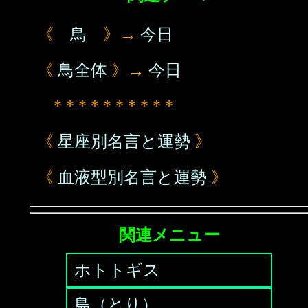
《
鳥
》→
今日
《
鳥全体
》→
今日
* * * * * * * * * *
《
星座別名言と運勢
》
《
血液型別名言と運勢
》
関連メニュー
ホトトギス
鳥（とり）