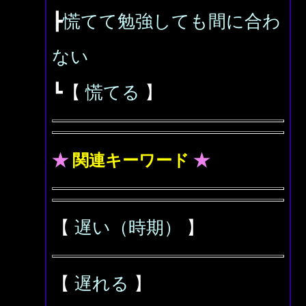
┣
慌てて勉強しても間に合わ
ない
┗【
慌てる
】
★
関連キーワード
★
【
遅い（時期）
】
【
遅れる
】