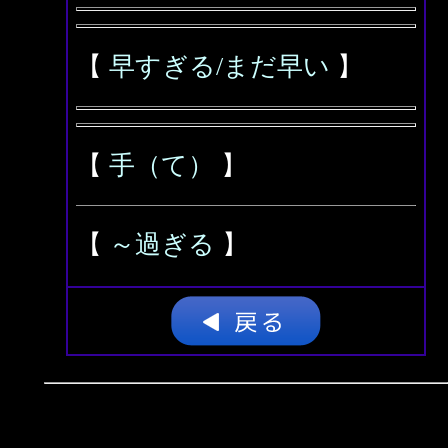
【
早すぎる/まだ早い
】
【
手（て）
】
【
～過ぎる
】