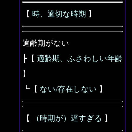
【
時、適切な時期
】
適齢期がない
┣【
適齢期、ふさわしい年齢
】
┗【
ない/存在しない
】
【
（時期が）遅すぎる
】