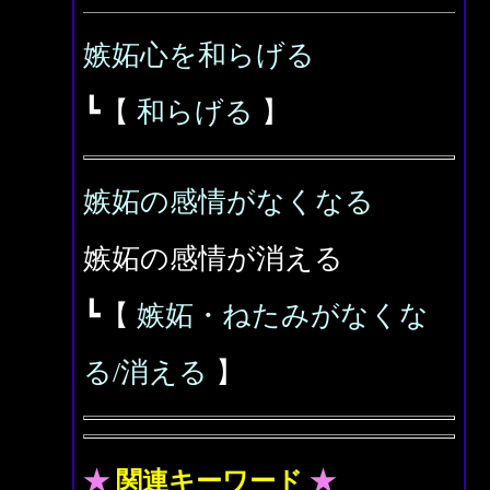
嫉妬心を和らげる
┗【
和らげる
】
嫉妬の感情がなくなる
嫉妬の感情が消える
┗【
嫉妬・ねたみがなくな
る/消える
】
★
関連キーワード
★