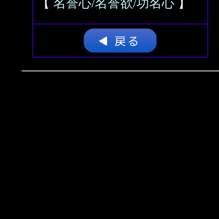
【
名誉心/名誉欲/功名心
】