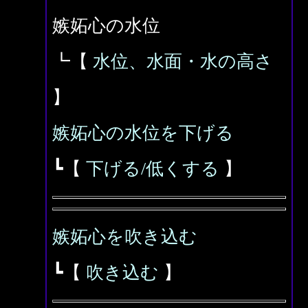
嫉妬心の水位
┗【
水位、水面・水の高さ
】
嫉妬心の水位を下げる
┗【
下げる/低くする
】
嫉妬心を吹き込む
┗【
吹き込む
】