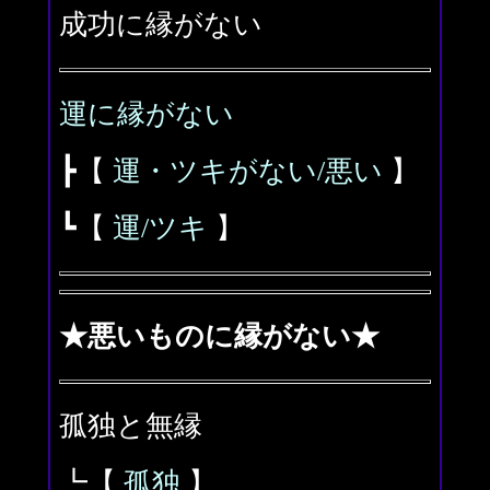
成功に縁がない
運に縁がない
┣【
運・ツキがない/悪い
】
┗【
運/ツキ
】
★悪いものに縁がない★
孤独と無縁
┗【
孤独
】