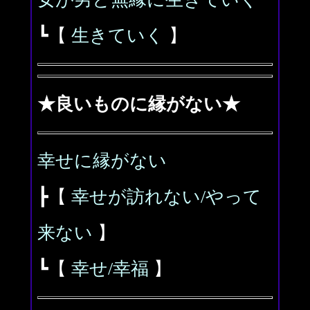
┗【
生きていく
】
★良いものに縁がない★
幸せに縁がない
┣【
幸せが訪れない/やって
来ない
】
┗【
幸せ/幸福
】