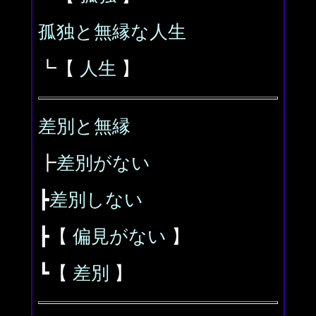
孤独と無縁な人生
┗【
人生
】
差別と無縁
┣
差別がない
┣
差別しない
┣【
偏見がない
】
┗【
差別
】