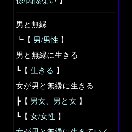
係/関係ない
】
男と無縁
┗【
男/男性
】
男と無縁に生きる
┗【
生きる
】
女が男と無縁に生きる
┣【
男女、男と女
】
┗【
女/女性
】
女が男と無縁に生きていく