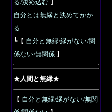
る/決め込む
】
自分とは無縁と決めてかか
る
┗【
自分と無縁/縁がない/関
係ない/無関係
】
★人間と無縁★
【
自分と無縁/縁がない/無関