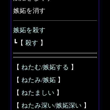
嫉妬を消す
嫉妬を殺す
┗【
殺す
】
【
ねたむ/嫉妬する
】
【
ねたみ/嫉妬
】
【
ねたましい
】
【
ねたみ深い/嫉妬深い
】