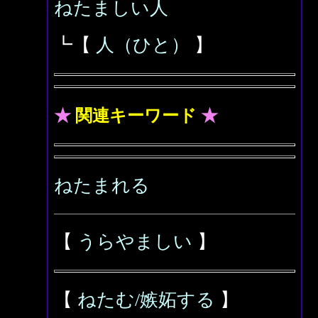
ねたましい人
┗【
人（ひと）
】
★
関連キーワード
★
ねたまれる
【
うらやましい
】
【
ねたむ/嫉妬する
】