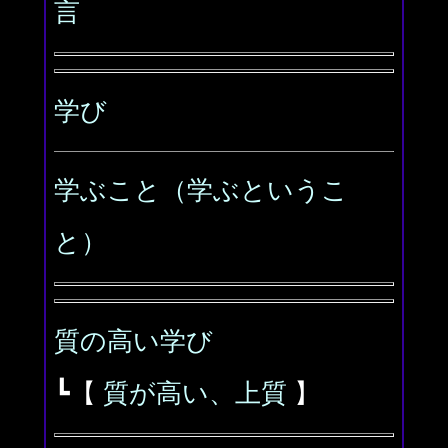
言
学び
学ぶこと（学ぶというこ
と）
質の高い学び
┗【
質が高い、上質
】