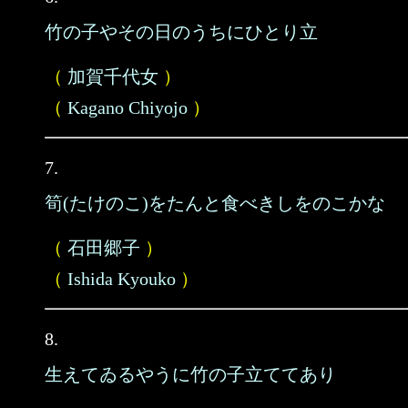
竹の子やその日のうちにひとり立
（
加賀千代女
）
（
Kagano Chiyojo
）
7.
筍(たけのこ)をたんと食べきしをのこかな
（
石田郷子
）
（
Ishida Kyouko
）
8.
生えてゐるやうに竹の子立ててあり