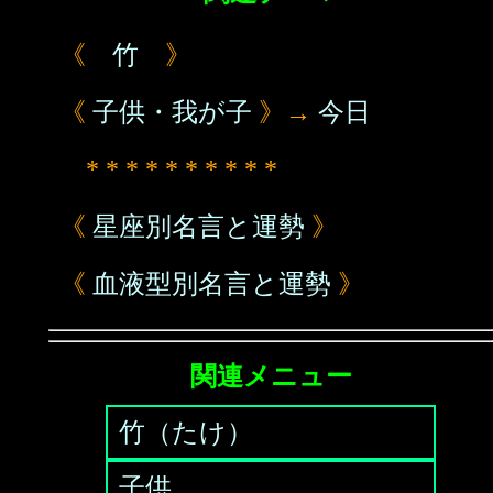
《
竹
》
《
子供・我が子
》→
今日
* * * * * * * * * *
《
星座別名言と運勢
》
《
血液型別名言と運勢
》
関連メニュー
竹（たけ）
子供