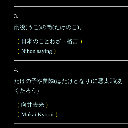
3.
雨後(うご)の筍(たけのこ)。
（
日本のことわざ・格言
）
（
Nihon saying
）
4.
たけの子や畠隣(はたけどなり)に悪太郎(あ
くたろう)
（
向井去来
）
（
Mukai Kyorai
）