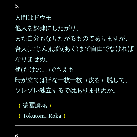
5.
人間はドウモ
他人を奴隷にしたがり、
また自分もなりたがるものでありますが、
吾人(ごじん)は飽(あく)まで自由でなければ
なりませぬ。
筍(たけのこ)でさえも
時が立てば皆な一枚一枚（皮を）脱して、
ソレゾレ独立するではありませぬか。
（
徳冨蘆花
）
（
Tokutomi Roka
）
6.