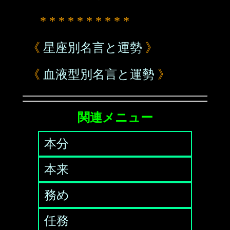
* * * * * * * * * *
《
星座別名言と運勢
》
《
血液型別名言と運勢
》
関連メニュー
本分
本来
務め
任務