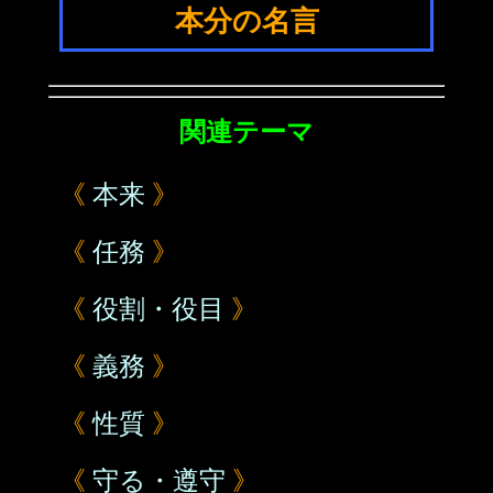
本分の名言
関連テーマ
《
本来
》
《
任務
》
《
役割・役目
》
《
義務
》
《
性質
》
《
守る・遵守
》