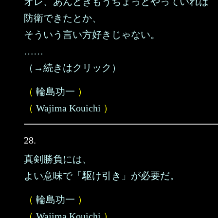
オレ、あんときもうちょっとやっていれば
防衛できたとか、
そういう言い方好きじゃない。
……
（→続きはクリック）
（
輪島功一
）
（
Wajima Kouichi
）
28.
真剣勝負には、
よい意味で「駆け引き」が必要だ。
（
輪島功一
）
（
Wajima Kouichi
）