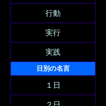
行動
実行
実践
日別の名言
１日
２日