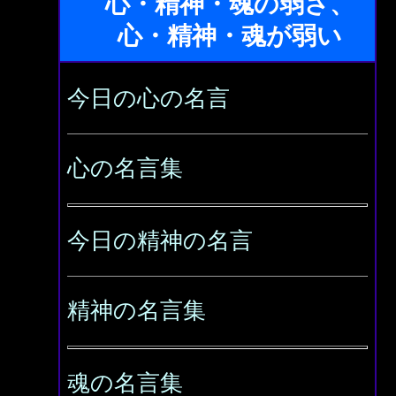
心・精神・魂の弱さ、
心・精神・魂が弱い
今日の心の名言
心の名言集
今日の精神の名言
精神の名言集
魂の名言集