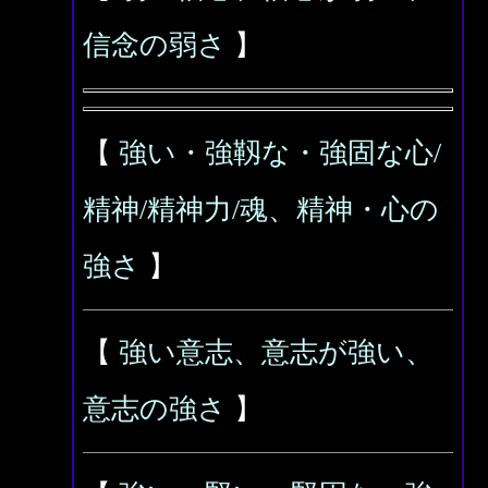
信念の弱さ
】
【
強い・強靱な・強固な心/
精神/精神力/魂、精神・心の
強さ
】
【
強い意志、意志が強い、
意志の強さ
】