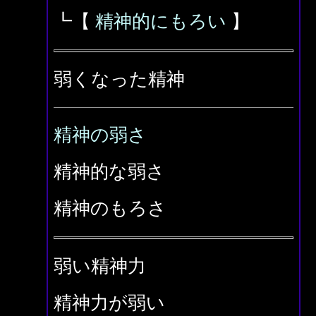
┗【
精神的にもろい
】
弱くなった精神
精神の弱さ
精神的な弱さ
精神のもろさ
弱い精神力
精神力が弱い