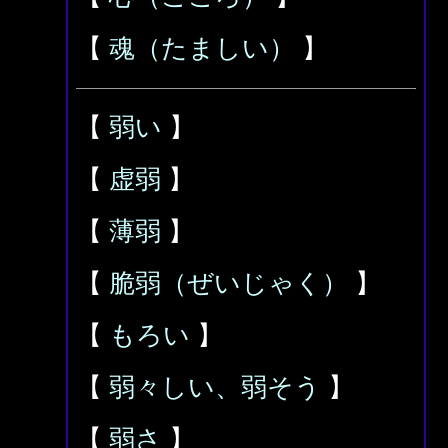
【
魂（たましい）
】
【
弱い
】
【
虚弱
】
【
薄弱
】
【
脆弱（ぜいじゃく）
】
【
もろい
】
【
弱々しい、弱そう
】
【
弱さ
】