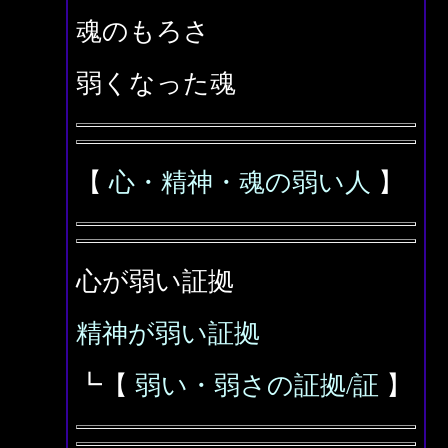
魂のもろさ
弱くなった魂
【
心・精神・魂の弱い人
】
心が弱い証拠
精神が弱い証拠
┗【
弱い・弱さの証拠/証
】