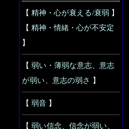
【
精神・心が衰える/衰弱
】
【
精神・情緒・心が不安定
】
【
弱い・薄弱な意志、意志
が弱い、意志の弱さ
】
【
弱音
】
【
弱い信念、信念が弱い、