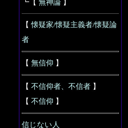
┗【
無神論
】
【
懐疑家/懐疑主義者/懐疑論
者
【
無信仰
】
【
不信仰者、不信者
】
【
不信仰
】
信じない人