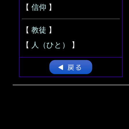
【
信仰
】
【
教徒
】
【
人（ひと）
】