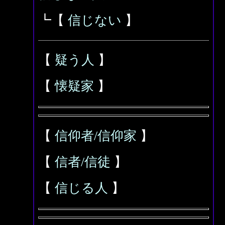
┗【
信じない
】
【
疑う人
】
【
懐疑家
】
【
信仰者/信仰家
】
【
信者/信徒
】
【
信じる人
】